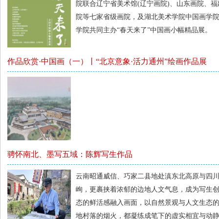
院联合辽宁省美术馆(辽宁画院)、山东画院、
院等七家省级画院，及湖北美术学院中国画学
学院共同主办“春天来了”中国画小幅精品展。
作品欣赏·中国画（一）丨“北京意象·活力通州”绘画作品展
骋怀南北、墨写五域：陈辉写生作品
云南昭通威信、巧家二县地处滇东北高原与四
峋，更裹挟着浓郁的边地人文气息，成为写生
态的鲜活感融入画面，以自然景观与人文生态
地村落的烟火，都凝练成笔下的虚实相宜与动